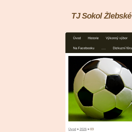
TJ Sokol Žlebské
Úvod
Historie
Výkonný výbor
Na Facebooku
.....
Dizkuzní fór
Úvod
»
2026
»
03