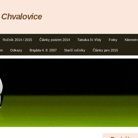
 Chvalovice
Ročník 2014 / 2015
Články podzim 2014
Tabulka IV. třídy
Fotky
Kilometr
um
Odkazy
Brigáda 4. 8. 2007
Starší ročníky
Články jaro 2015