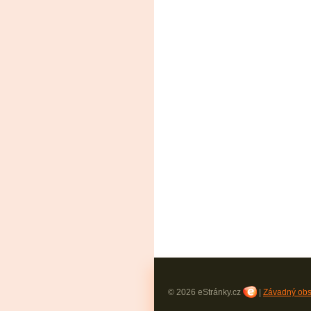
© 2026 eStránky.cz
|
Závadný ob