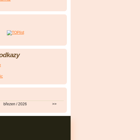
 odkazy
e
ic
březen / 2026
>>