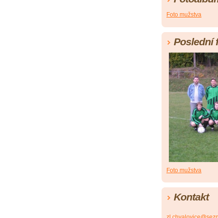
Foto mužstva
Poslední 
Foto mužstva
Kontakt
zl.chvalovice@sez