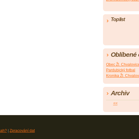
Toplist
Oblíbené
Obec Žl. Chvalovic
Pardubický fotbal
Kronika Žl. Chvalov
Archiv
<<
sah?
|
Zpracování dat