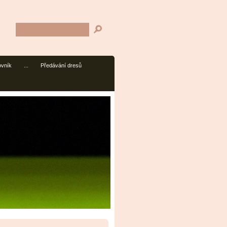
ovník
...
Předávání dresů