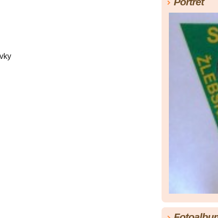
Portrét
vky
Fotoalbu