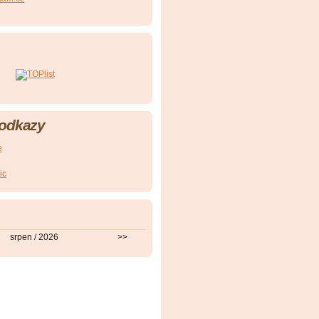
 odkazy
e
ic
srpen / 2026
>>