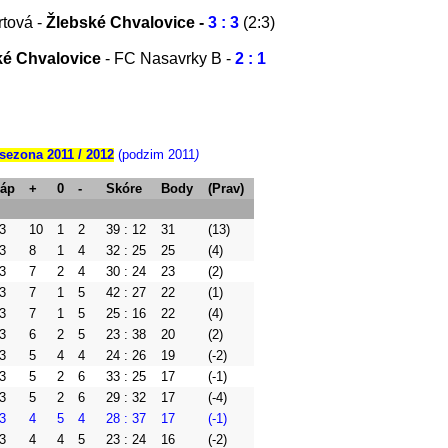
tová -
Žlebské Chvalovice -
3 : 3
(2:3)
ké Chvalovice
- FC Nasavrky B -
2 : 1
 sezona 2011 / 2012
(podzim 2011
)
áp
+
0
-
Skóre
Body
(Prav)
3
10
1
2
39 : 12
31
(13)
3
8
1
4
32 : 25
25
(4)
3
7
2
4
30 : 24
23
(2)
3
7
1
5
42 : 27
22
(1)
3
7
1
5
25 : 16
22
(4)
3
6
2
5
23 : 38
20
(2)
3
5
4
4
24 : 26
19
(-2)
3
5
2
6
33 : 25
17
(-1)
3
5
2
6
29 : 32
17
(-4)
3
4
5
4
28 : 37
17
(-1)
3
4
4
5
23 : 24
16
(-2)