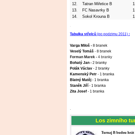
12.
Tatran Miřetice B
1
13.
FC Nasavrky B
1
14.
Sokol Krouna B
1
.
Tabulka střelců
(po podzimu 2011)
:
Varga Miloš -
8
branek
Veselý Tomáš
- 8 branek
Forman Marek -
4
branky
Bohatý Jan -
2
branky
Polák Václav
- 2 branky
Kamenský Petr
- 1 branka
Blatný Matěj
- 1 branka
Staněk Jiří
- 1 branka
Zita Josef
- 1 branka
.
Los zimního tu
Turnaj B budou hrát 