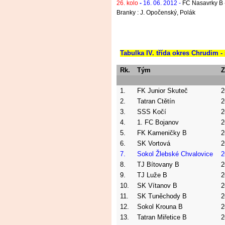
26. kolo
-
16. 06. 2012 -
FC Nasavrky B 
Branky : J. Opočenský, Polák
Tabulka IV. třída okres Chrudim -
Rk.
Tým
Z
1.
FK Junior Skuteč
2
2.
Tatran Ctětín
2
3.
SSS Kočí
2
4.
1. FC Bojanov
2
5.
FK Kameničky B
2
6.
SK Vortová
2
7.
Sokol Žlebské Chvalovice
2
8.
TJ Bítovany B
2
9.
TJ Luže B
2
10.
SK Vítanov B
2
11.
SK Tuněchody B
2
12.
Sokol Krouna B
2
13.
Tatran Miřetice B
2