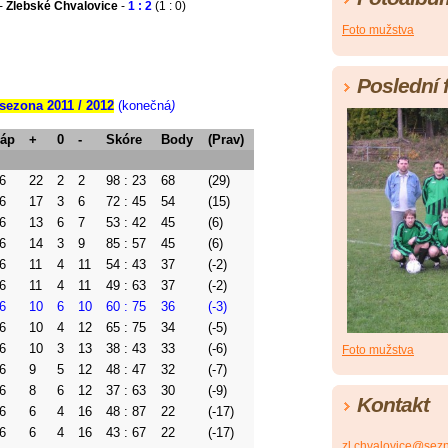
-
Žlebské Chvalovice
-
1 : 2
(1 : 0)
Foto mužstva
Poslední 
 sezona 2011 / 2012
(konečná
)
áp
+
0
-
Skóre
Body
(Prav)
6
22
2
2
98 : 23
68
(29)
6
17
3
6
72 : 45
54
(15)
6
13
6
7
53 : 42
45
(6)
6
14
3
9
85 : 57
45
(6)
6
11
4
11
54 : 43
37
(-2)
6
11
4
11
49 : 63
37
(-2)
6
10
6
10
60 : 75
36
(-3)
6
10
4
12
65 : 75
34
(-5)
6
10
3
13
38 : 43
33
(-6)
Foto mužstva
6
9
5
12
48 : 47
32
(-7)
6
8
6
12
37 : 63
30
(-9)
Kontakt
6
6
4
16
48 : 87
22
(-17)
6
6
4
16
43 : 67
22
(-17)
zl.chvalovice@sez