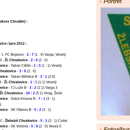
Portrét
okres Chrudim) :
ce / jaro 2012 :
- 1. FC Bojanov -
2 : 7
(1 : 4) Varga, Veselý
B -
Žl. Chvalovice
-
2 : 0
(2 : 0)
vice -
Tatran Ctětín
-
1 : 3
(1 : 1) Veselý
Chvalovice
-
3 : 0
(2 : 0)
ovice
- Tatran Miřetice B -
3 : 1
(2:0)
B -
Žl. Chvalovice
-
1 : 1
(1:1) Veselý
ovice -
TJ Luže B -
3 : 2
(2:1)
Varga 3
Žl. Chvalovice
-
10 : 2
(5:1)
Virag, Šmíd
ovice
- Sokol Krouna B -
7 : 1
(4 : 1)
g
ovice
- SK Vítanov B -
5 : 2
(3 : 1)
eč -
Žlebské Chvalovice
-
5 : 1
(3 : 1) Culek
ovice -
SK Vortová
-
5 : 0
(2 : 0) Veseý 5
Fotoalbu