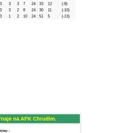
3
3
3
7
24 : 33
12
(-9)
3
3
2
8
24 : 30
11
(-10)
3
1
2
10
24 : 51
5
(-13)
rnaje na AFK Chrudim.
týmy :