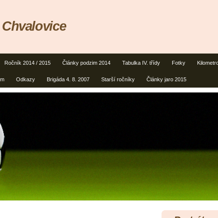
 Chvalovice
Ročník 2014 / 2015
Články podzim 2014
Tabulka IV. třídy
Fotky
Kilometr
um
Odkazy
Brigáda 4. 8. 2007
Starší ročníky
Články jaro 2015