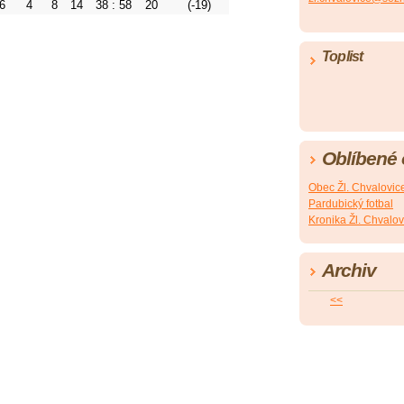
6
4
8
14
38 : 58
20
(-19)
Toplist
Oblíbené
Obec Žl. Chvalovic
Pardubický fotbal
Kronika Žl. Chvalov
Archiv
<<