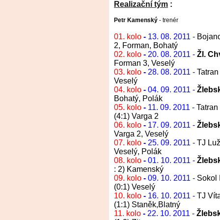
Realizační tým
:
Petr Kamenský
- trenér
01. kolo
-
13. 08. 2011 -
Bojano
2, Forman, Bohatý
02. kolo
-
20. 08. 2011 -
Žl. C
Forman 3, Veselý
03. kolo
-
28. 08. 2011 -
Tatran
Veselý
04. kolo
-
04. 09. 2011 -
Žlebs
Bohatý, Polák
05. kolo
-
11. 09. 2011 -
Tatran 
(4:1) Varga 2
06. kolo
-
17. 09. 2011 -
Žlebs
Varga 2, Veselý
07. kolo
-
25. 09. 2011 -
TJ Luž
Veselý, Polák
08. kolo
-
01. 10. 2011 -
Žlebs
: 2) Kamenský
09. kolo
-
09. 10. 2011 -
Sokol 
(0:1)
Veselý
10. kolo
-
16. 10. 2011 -
TJ Vít
(1:1) Staněk,Blatný
11. kolo
-
22. 10. 2011 -
Žlebsk