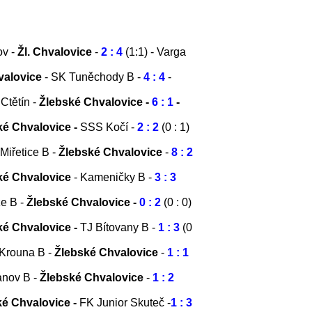
v -
Žl. Chvalovice
-
2 : 4
(1:1) - Varga
hvalovice
- SK Tuněchody B -
4 : 4
-
 Ctětín -
Žlebské Chvalovice -
6 : 1
-
ké Chvalovice -
SSS Kočí -
2 : 2
(0 : 1)
Miřetice B -
Žlebské Chvalovice
-
8 : 2
ké Chvalovice
- Kameničky B -
3 : 3
e B -
Žlebské Chvalovice -
0 : 2
(0 : 0)
ké Chvalovice -
TJ Bítovany B -
1 : 3
(0
Krouna B -
Žlebské Chvalovice
-
1 : 1
anov B -
Žlebské Chvalovice
-
1 : 2
é Chvalovice -
FK
Junior Skuteč -
1 : 3