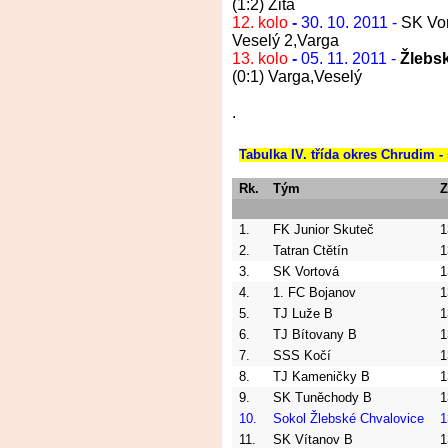
(1:2) Zita
12. kolo
-
30. 10. 2011 -
SK Vor
Veselý 2,Varga
13. kolo
-
05. 11. 2011 -
Žlebs
(0:1) Varga,Veselý
.
Tabulka IV. třída okres Chrudim -
Rk.
Tým
Z
1.
FK Junior Skuteč
1
2.
Tatran Ctětín
1
3.
SK Vortová
1
4.
1. FC Bojanov
1
5.
TJ Luže B
1
6.
TJ Bítovany B
1
7.
SSS Kočí
1
8.
TJ Kameničky B
1
9.
SK Tuněchody B
1
10.
Sokol Žlebské Chvalovice
1
11.
SK Vítanov B
1