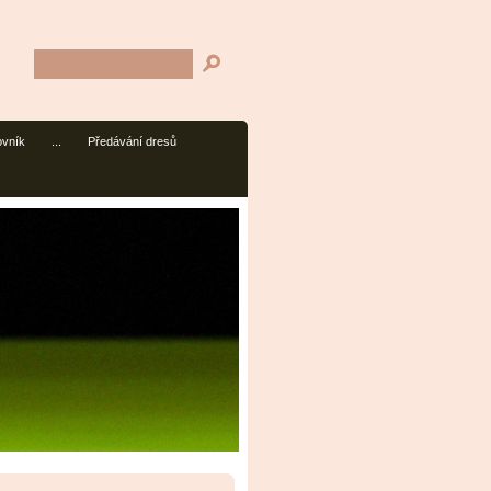
ovník
...
Předávání dresů