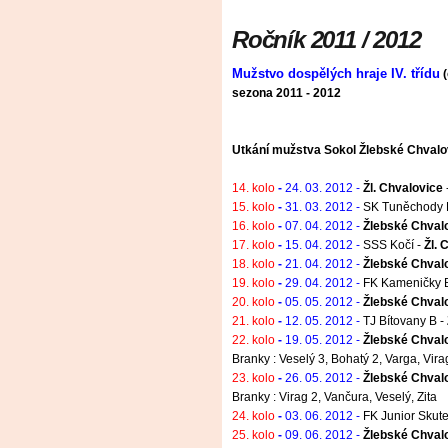
Ročník 2011 / 2012
Mužstvo dospělých hraje IV. třídu
(
sezona 2011 - 2012
Utkání mužstva Sokol Žlebské Chvalovi
14. kolo
-
24. 03. 2012 -
Žl. Chvalovice
15. kolo
-
31. 03. 2012 -
SK Tuněchody 
16. kolo
-
07. 04. 2012 -
Žlebské Chvalo
17. kolo
-
15. 04. 2012 -
SSS Kočí -
Žl. 
18. kolo
-
21. 04. 2012 -
Žlebské Chval
19. kolo
-
29. 04. 2012 -
FK Kameničky 
20. kolo
-
05. 05. 2012 -
Žlebské Chval
21. kolo
-
12. 05. 2012 -
TJ Bítovany B -
22. kolo
-
19. 05. 2012 -
Žlebské Chval
Branky : Veselý 3, Bohatý 2, Varga, Vira
23. kolo
-
26. 05. 2012 -
Žlebské Chval
Branky : Virag 2, Vančura, Veselý, Zita
24. kolo
-
03. 06. 2012 -
FK
Junior Skut
25. kolo
-
09. 06. 2012 -
Žlebské Chval