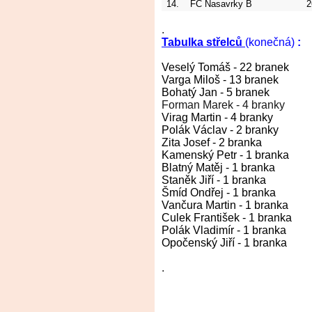
14.
FC Nasavrky B
2
.
Tabulka střelců
(konečná)
:
Veselý Tomáš - 22 branek
Varga Miloš - 13 branek
Bohatý Jan - 5 branek
Forman Marek - 4 branky
Virag Martin - 4 branky
Polák Václav - 2 branky
Zita Josef - 2 branka
Kamenský Petr - 1 branka
Blatný Matěj - 1 branka
Staněk Jiří - 1 branka
Šmíd Ondřej - 1 branka
Vančura Martin - 1 branka
Culek František - 1 branka
Polák Vladimír - 1 branka
Opočenský Jiří - 1 branka
.