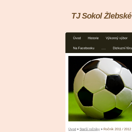
TJ Sokol Žlebské
Úvod
Historie
Výkonný výbor
Na Facebooku
.....
Dizkuzní fór
Úvod
»
Starší ročníky
»
Ročník 2011 / 2012