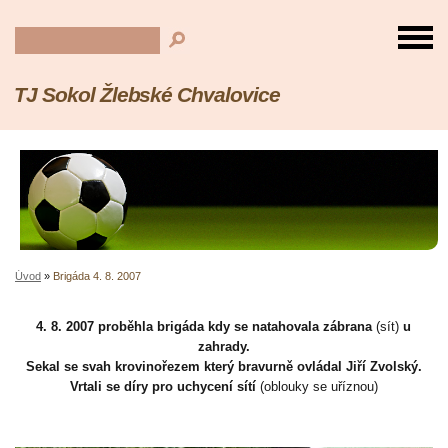
TJ Sokol Žlebské Chvalovice
Úvod
»
Brigáda 4. 8. 2007
4. 8. 2007 proběhla brigáda kdy se natahovala zábrana
(sít)
u
zahrady.
Sekal se svah krovinořezem který bravurně ovládal Jiří Zvolský.
Vrtali se díry pro uchycení sítí
(oblouky se uříznou)