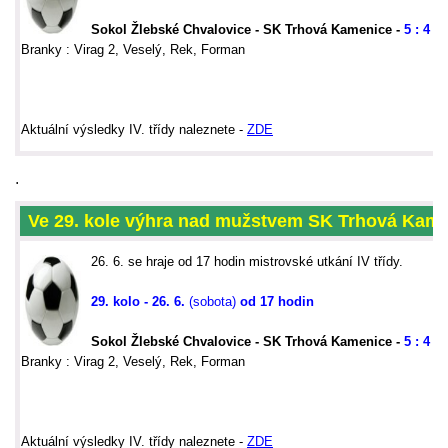
Sokol Žlebské Chvalovice - SK Trhová Kamenice -
5 : 4
(2 
Branky : Virag 2, Veselý, Rek, Forman
Aktu
ální výsledky IV. třídy naleznete -
ZDE
.
Ve 29. kole výhra nad mužstvem SK Trhová Kame
26. 6. se hraje od 17 hodin mistrovské utkání IV třídy.
29. kolo - 26. 6.
(sobota)
od 17 hodin
Sokol Žlebské Chvalovice - SK Trhová Kamenice -
5 : 4
(2 
Branky : Virag 2, Veselý, Rek, Forman
Aktu
ální výsledky IV. třídy naleznete -
ZDE