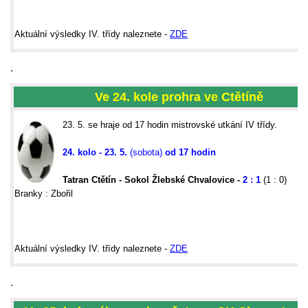
Aktu
ální výsledky IV. třídy naleznete -
ZDE
.
Ve 24. kole prohra ve
Ctětíně
23. 5. se hraje od 17 hodin mistrovské utkání IV třídy.
24. kolo - 23. 5.
(sobota)
od 17 hodin
Tatran Ctětín - Sokol Žlebské Chvalovice
-
2 : 1
(1 : 0)
Branky : Zbořil
Aktu
ální výsledky IV. třídy naleznete -
ZDE
.