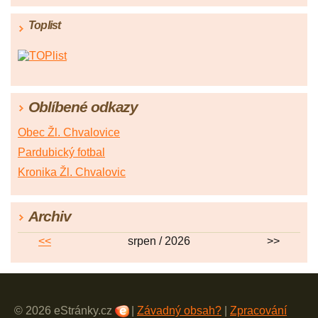
Toplist
Oblíbené odkazy
Obec Žl. Chvalovice
Pardubický fotbal
Kronika Žl. Chvalovic
Archiv
<<
srpen / 2026
>>
© 2026 eStránky.cz
|
Závadný obsah?
|
Zpracování