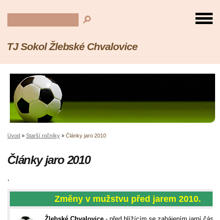
TJ Sokol Žlebské Chvalovice
Úvod
»
Starší ročníky
»
Články jaro 2010
Články jaro 2010
.
Změny v mužstvu před jarem 2010.
Žlebské Chvalovice
- před blížícím se zahájením jarní části