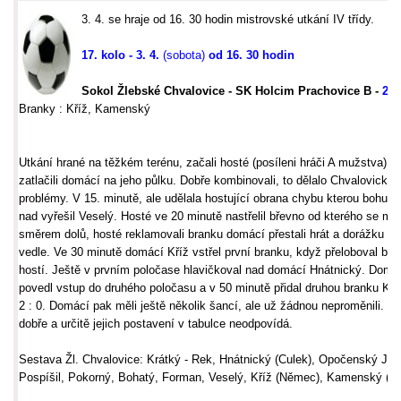
3. 4. se hraje od 16. 30 hodin mistrovské utkání IV třídy.
17. kolo - 3. 4.
(sobota)
od 16. 30 hodin
Sokol Žlebské Chvalovice
- SK Holcim Prachovice B -
2 : 
Branky : Kříž, Kamenský
Utkání hrané na těžkém terénu, začali hosté (posíleni hráči A mužstva) a
zatlačili domácí na jeho půlku. Dobře kombinovali, to dělalo Chvalovický
problémy. V 15. minutě, ale udělala hostující obrana chybu kterou bohužel
nad vyřešil Veselý. Hosté ve 20 minutě nastřelil břevno od kterého se míč
směrem dolů, hosté reklamovali branku domácí přestali hrát a dorážku dal
vedle. Ve 30 minutě domácí Kříž vstřel první branku, když přeloboval bra
hostí. Ještě v prvním poločase hlavičkoval nad domácí Hnátnický. Dom
povedl vstup do druhého poločasu a v 50 minutě přidal druhou branku K
2 : 0. Domácí pak měli ještě několik šancí, ale už žádnou neproměnili. Ho
dobře a určitě jejich postavení v tabulce neodpovídá.
Sestava Žl. Chvalovice: Krátký - Rek, Hnátnický (Culek), Opočenský Jiří,
Pospíšil, Pokorný, Bohatý, Forman, Veselý, Kříž (Němec), Kamenský (Pe