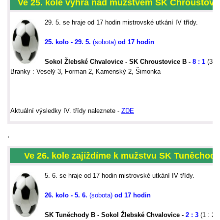
Ve 25. kole výhra nad mužstvem SK Chroustovic
29. 5. se hraje od 17 hodin mistrovské utkání IV třídy.
25. kolo - 29. 5.
(sobota)
od 17 hodin
Sokol Žlebské Chvalovice - SK Chroustovice B -
8 : 1
(3 : 
Branky : Veselý 3, Forman 2, Kamenský 2, Šimonka
Aktu
ální výsledky IV. třídy naleznete -
ZDE
.
Ve 26. kole zajíždíme k mužstvu SK Tuněchody
5. 6. se hraje od 17 hodin mistrovské utkání IV třídy.
26. kolo - 5. 6.
(sobota)
od 17 hodin
SK Tuněchody B - Sokol Žlebské Chvalovice -
2 : 3
(1 : 2)