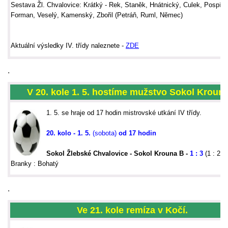
Sestava Žl. Chvalovice: Krátký - Rek, Staněk, Hnátnický, Culek, Pospíšil
Forman, Veselý, Kamenský, Zbořil (Petráň, Ruml, Němec)
Aktu
ální výsledky IV. třídy naleznete -
ZDE
.
V 20. kole 1. 5.
hostíme mužstvo Sokol Kroun
1. 5. se hraje od 17 hodin mistrovské utkání IV třídy.
20. kolo - 1. 5.
(sobota)
od 17 hodin
Sokol Žlebské Chvalovice
- Sokol Krouna B -
1 : 3
(1 : 2)
Branky : Bohatý
.
Ve 21. kole remíza
v Kočí.