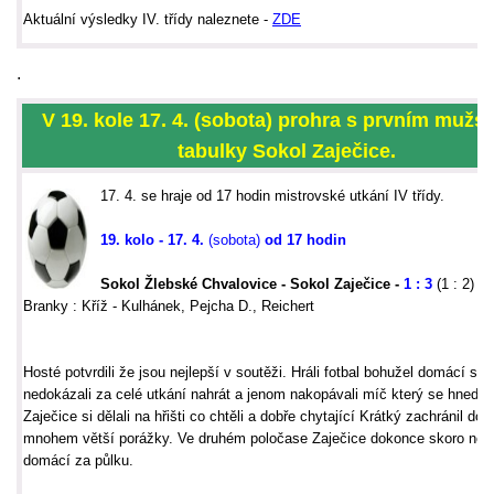
Aktu
ální výsledky IV. třídy naleznete -
ZDE
.
V 19. kole 17. 4. (sobota) prohra s prvním mužs
tabulky Sokol Zaječice.
17. 4. se hraje od 17 hodin mistrovské utkání IV třídy.
19. kolo - 17. 4.
(sobota)
od 17 hodin
Sokol Žlebské Chvalovice
- Sokol Zaječice -
1 : 3
(1 : 2)
Branky : Kříž - Kulhánek, Pejcha D., Reichert
Hosté potvrdili že jsou nejlepší v soutěži. Hráli fotbal bohužel domácí si
nedokázali za celé utkání nahrát a jenom nakopávali míč který se hned vr
Zaječice si dělali na hřišti co chtěli a dobře chytající Krátký zachránil do
mnohem větší porážky. Ve druhém poločase Zaječice dokonce skoro nepu
domácí za půlku.