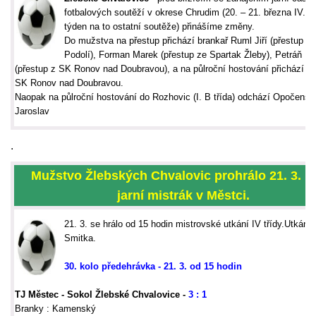
fotbalových soutěží v okrese Chrudim (20. – 21. března IV. tř
týden na to ostatní soutěže) přinášíme změny.
Do mužstva na přestup přichází brankař Ruml Jiří (přestup F
Podolí), Forman Marek (přestup ze Spartak Žleby), Petráň Mi
(přestup z SK Ronov nad Doubravou), a na půlroční hostování přichází R
SK Ronov nad Doubravou.
Naopak na půlroční hostování do Rozhovic (I. B třída) odchází Opočensk
Jaroslav
.
Mužstvo Žlebských Chvalovic prohrálo 21. 3. p
jarní mistrák v Městci.
21. 3. se hrálo od 15 hodin mistrovské utkání IV třídy.Utkání ř
Smitka.
30. kolo předehrávka - 21. 3. od 15 hodin
TJ Městec - Sokol Žlebské Chvalovice
-
3 : 1
Branky : Kamenský