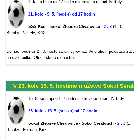
9. 5. se hraje od 17 hodin mistrovské utkání IV třídy.
21. kolo - 9. 5.
(neděle)
od 17 hodin
SSS Kočí - Sokol Žlebské Chvalovice
-
2
: 2
(1 : 0)
Branky : Veselý, Kříž
Domácí vedli už 2 : 0, hosté stačili vyrovnat. Ve druhém poločase zatlači
na svoji půlku. Otočit skore už nestihli.
.
V 23. kole 15. 5.
hostíme mužstvo Sokol Svrato
15. 5. se hraje od 17 hodin mistrovské utkání IV třídy.
23. kolo - 15. 5.
(sobota)
od 17 hodin
Sokol Žlebské Chvalovice
- Sokol Svratouch -
2 : 3
(1 : 2)
Branky : Forman, Kříž