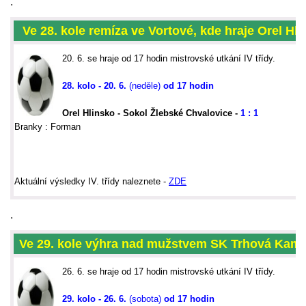
.
Ve 28. kole remíza ve Vortové, kde hraje Orel Hli
20. 6. se hraje od 17 hodin mistrovské utkání IV třídy.
28. kolo - 20. 6.
(neděle)
od 17 hodin
Orel Hlinsko - Sokol Žlebské Chvalovice -
1 : 1
Branky : Forman
Aktu
ální výsledky IV. třídy naleznete -
ZDE
.
Ve 29. kole výhra nad mužstvem SK Trhová Kame
26. 6. se hraje od 17 hodin mistrovské utkání IV třídy.
29. kolo - 26. 6.
(sobota)
od 17 hodin