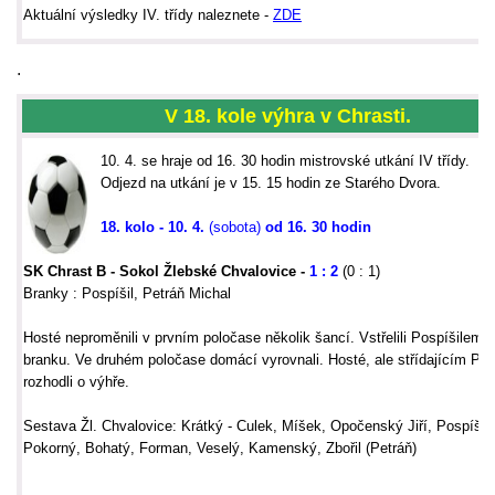
Aktu
ální výsledky IV. třídy naleznete -
ZDE
.
V 18. kole výhra v Chrasti.
10. 4. se hraje od 16. 30 hodin mistrovské utkání IV třídy.
Odjezd na utkání je v 15. 15 hodin ze Starého Dvora.
18. kolo - 10. 4.
(sobota)
od 16. 30 hodin
SK Chrast B - Sokol Žlebské Chvalovice
-
1 : 2
(0 : 1)
Branky : Pospíšil, Petráň Michal
Hosté neproměnili v prvním poločase několik šancí. Vstřelili Pospíšilem p
branku. Ve druhém poločase domácí vyrovnali. Hosté, ale střídajícím Pe
rozhodli o výhře.
Sestava Žl. Chvalovice: Krátký - Culek, Míšek, Opočenský Jiří, Pospíšil,
Pokorný, Bohatý, Forman, Veselý, Kamenský, Zbořil (Petráň)