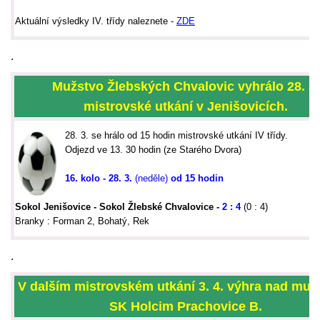
Aktu
ální výsledky IV. třídy naleznete -
ZDE
.
Mužstvo Žlebských Chvalovic vyhrálo 28. 3.
mistrovské utkání v Jenišovicích.
28. 3. se hrálo od 15 hodin mistrovské utkání IV třídy.
Odjezd ve 13. 30 hodin (ze Starého Dvora)
16. kolo - 28. 3.
(neděle)
od 15 hodin
Sokol Jenišovice - Sokol Žlebské Chvalovice
-
2 : 4
(0 : 4)
Branky : Forman 2, Bohatý, Rek
.
V dalším mistrovském utkání 3. 4. výhra nad mu
SK Holcim Prachovice B
.