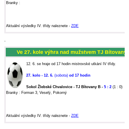
Branky :
Aktu
ální výsledky IV. třídy naleznete -
ZDE
.
Ve 27. kole výhra nad mužstvem TJ Bítovany 
12. 6. se hraje od 17 hodin mistrovské utkání IV třídy.
27. kolo - 12. 6.
(sobota)
od 17 hodin
Sokol Žlebské Chvalovice - TJ Bítovany B -
5 : 2
(1 : 0)
Branky : Forman 3, Veselý, Pokorný
Aktu
ální výsledky IV. třídy naleznete -
ZDE