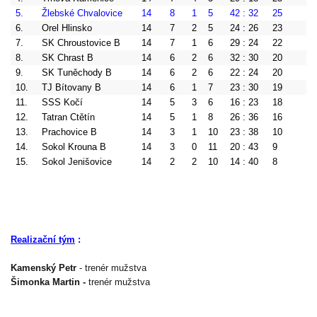
5.
Žlebské Chvalovice
14
8
1
5
42 : 32
25
(4
6.
Orel Hlinsko
14
7
2
5
24 : 26
23
(2
7.
SK Chroustovice B
14
7
1
6
29 : 24
22
(-
8.
SK Chrast B
14
6
2
6
32 : 30
20
(-
9.
SK Tuněchody B
14
6
2
6
22 : 24
20
(-
10.
TJ Bítovany B
14
6
1
7
23 : 30
19
(-
11.
SSS Kočí
14
5
3
6
16 : 23
18
(0
12.
Tatran Ctětín
14
5
1
8
26 : 36
16
(-
13.
Prachovice B
14
3
1
10
23 : 38
10
(-
14.
Sokol Krouna B
14
3
0
11
20 : 43
9
(-
15.
Sokol Jenišovice
14
2
2
10
14 : 40
8
(-
Realizační tým
:
Kamenský Petr
- trenér mužstva
Šimonka Martin -
trenér mužstva