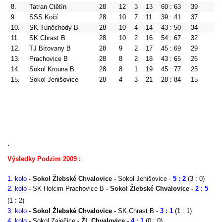
8.
Tatran Ctětín
28
12
3
13
60 : 63
39
(-
9.
SSS Kočí
28
10
7
11
39 : 41
37
(-
10.
SK Tuněchody B
28
10
4
14
43 : 50
34
(-
11.
SK Chrast B
28
10
2
16
54 : 67
32
(-
12.
TJ Bítovany B
28
9
2
17
45 : 69
29
(-
13.
Prachovice B
28
8
2
18
43 : 65
26
(-
14.
Sokol Krouna B
28
8
1
19
45 : 77
25
(-
15.
Sokol Jenišovice
28
4
3
21
28 : 84
15
(-
.
Výsledky Podzim 2009 :
1. kolo
- Sokol Žlebské Chvalovice -
Sokol Jenišovice -
5 : 2
(3 : 0)
2. kolo
-
SK Holcim Prachovice B
- Sokol Žlebské Chvalovice -
2 : 5
(1 : 2)
3. kolo
- Sokol Žlebské Chvalovice -
SK Chrast B -
3 : 1
(1 : 1)
4. kolo
-
Sokol Zaječice
- Žl. Chvalovice -
4 : 1
(0 : 0)