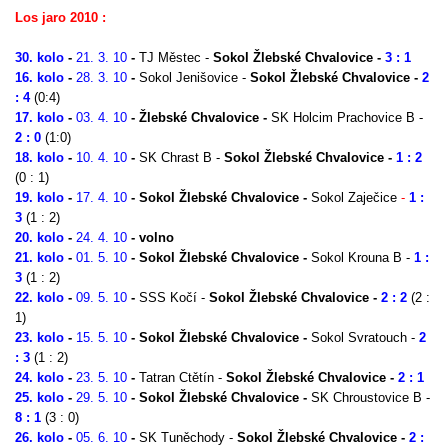
Los jaro 2010 :
30. kolo
-
21. 3. 10
-
TJ Městec -
Sokol Žlebské Chvalovice -
3 : 1
16. kolo
-
28.
3. 10
-
Sokol Jenišovice -
Sokol Žlebské Chvalovice -
2
: 4
(0:4)
17. kolo
-
03.
4. 10
-
Žlebské Chvalovice -
SK Holcim Prachovice B
-
2 : 0
(1:0)
18. kolo
-
10
.
4. 10
-
SK Chrast B -
Sokol Žlebské Chvalovice -
1 : 2
(0 : 1)
19. kolo
-
17.
4. 10
-
Sokol Žlebské Chvalovice -
Sokol Zaječice
-
1 :
3
(1 : 2)
20. kolo
-
24.
4. 10
-
volno
21. kolo
-
01.
5. 10
-
Sokol Žlebské Chvalovice -
Sokol Krouna B -
1 :
3
(1 : 2)
22. kolo
-
09.
5. 10
-
SSS Kočí -
Sokol Žlebské Chvalovice -
2 : 2
(2 :
1)
23. kolo
-
15.
5. 10
-
Sokol Žlebské Chvalovice -
Sokol Svratouch -
2
: 3
(1 : 2)
24. kolo
-
23.
5. 10
-
Tatran Ctětín -
Sokol Žlebské Chvalovice -
2 : 1
25. kolo
-
29.
5. 10
-
Sokol Žlebské Chvalovice -
SK Chroustovice B
-
8 : 1
(3 : 0)
26. kolo
-
05.
6. 10
-
SK Tuněchody -
Sokol Žlebské Chvalovice -
2 :