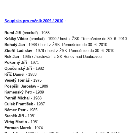
.
Soupiska pro ročník 2009 / 2010
:
Ruml Jiří
(brankař)
- 1985
Krátký Viktor
(brankař)
- 1990 / host z ŽSK Třemošnice do 30. 6. 2010
Bohatý Jan
- 1988 / host z ŽSK Třemošnice do 30. 6. 2010
Zbořil Ladislav
- 1978 / host z ŽSK Třemošnice do 30. 6. 2010
Rek Jan
- 1985 / /hostování z SK Ronov nad Doubravou
Pokorný Jiří -
1971
Opočenský Jiří -
1982
Kříž Daniel
- 1983
Veselý Tomáš -
1975
Pospíšil Jaroslav
- 1989
Kamenský Petr
- 1989
Petráň Michal
- 1988
Culek František
- 1987
Němec Petr -
1985
Staněk Jiří -
1981
Virág Martin -
1981
Forman Marek
- 1974