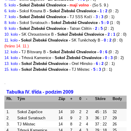
5. kolo
- Sokol Žlebské Chvalovice -
mají
volno
-
(So 5. 9.)
6. kolo
-
Sokol Krouna B
- Sokol Žlebské Chvalovice -
1 : 2
(0 : 2)
7. kolo
- Sokol Žlebské Chvalovice -
TJ SSS Kočí -
3 : 3
(0 : 1)
8. kolo
-
Sokol Svratouch
- Sokol Žlebské Chvalovice -
5 : 0
(1 : 0)
9. kolo
- Sokol Žlebské Chvalovice -
Tatran Ctětín -
2 :
5
(2 : 2)
10. kolo
-
SK Chroustovice B
- Sokol Žlebské Chvalovice -
2 : 1
(2 : 0)
11. kolo
- Sokol Žlebské Chvalovice -
SK Tuněchody B -
0 : 2
(0 : 0)
(hráno 14. 11.)
12. kolo
-
TJ Bítovany B
- Sokol Žlebské Chvalovice -
0 : 6
(0 : 2)
14. kolo
-
Trhová Kamenice -
Sokol Žlebské Chvalovice -
0 : 3
(0 : 2)
13. kolo
- Sokol Žlebské Chvalovice -
Orel Hlinsko -
6 : 2
(2 : 1)
15. kolo
- Sokol Žlebské Chvalovice -
TJ Městec -
5 : 3
(3 : 1)
.
Tabulka IV. třída - podzim 2009
Rk.
Tým
Záp
+
0
-
Skóre
Body
(P
1.
Sokol Zaječice
14
10
2
2
45 : 15
32
(1
2.
Sokol Svratouch
14
9
2
3
36 : 17
29
(5
3.
TJ Městec
14
8
2
4
37 : 22
26
(8
4.
Trhová Kamenice
14
7
4
3
29 : 18
25
(1