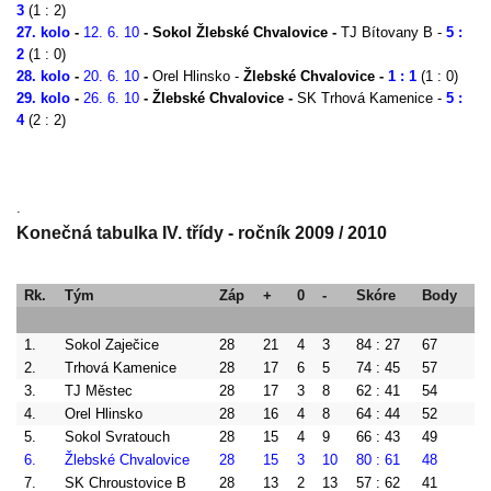
3
(1 : 2)
27. kolo
-
12.
6. 10
-
Sokol Žlebské Chvalovice -
TJ Bítovany B -
5 :
2
(1 : 0)
28. kolo
-
20.
6. 10
-
Orel Hlinsko -
Žlebské Chvalovice -
1 : 1
(1 : 0)
29. kolo
-
26.
6. 10
-
Žlebské Chvalovice -
SK Trhová Kamenice -
5 :
4
(2 : 2)
.
Konečná tabulka IV. třídy - ročník 2009 / 2010
Rk.
Tým
Záp
+
0
-
Skóre
Body
(P
1.
Sokol Zaječice
28
21
4
3
84 : 27
67
(2
2.
Trhová Kamenice
28
17
6
5
74 : 45
57
(1
3.
TJ Městec
28
17
3
8
62 : 41
54
(1
4.
Orel Hlinsko
28
16
4
8
64 : 44
52
(1
5.
Sokol Svratouch
28
15
4
9
66 : 43
49
(7
6.
Žlebské Chvalovice
28
15
3
10
80 : 61
48
(6
7.
SK Chroustovice B
28
13
2
13
57 : 62
41
(-