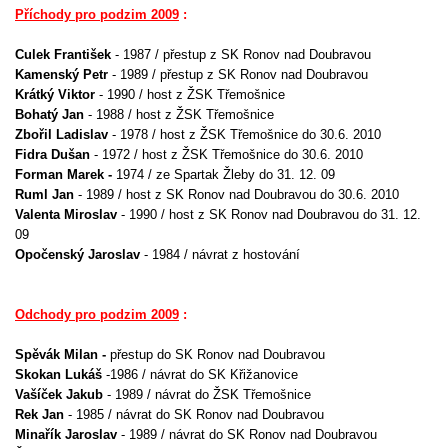
Příchody pro podzim 2009
:
Culek František
- 1987 / přestup z SK Ronov nad Doubravou
Kamenský Petr
- 1989 / přestup z SK Ronov nad Doubravou
Krátký Viktor
- 1990 / host z ŽSK Třemošnice
Bohatý Jan
- 1988 / host z ŽSK Třemošnice
Zbořil Ladislav
- 1978 / host z ŽSK Třemošnice do 30.6. 2010
Fidra Dušan
- 1972 / host z ŽSK Třemošnice do 30.6. 2010
Forman Marek -
1974 / ze Spartak Žleby do 31. 12. 09
Ruml Jan
- 1989 / host z SK Ronov nad Doubravou do 30.6. 2010
Valenta Miroslav
- 1990 / host z SK Ronov nad Doubravou do 31. 12.
09
Opočenský Jaroslav
- 1984 / návrat z hostování
Odchody pro podzim 2009
:
Spěvák Milan -
přestup do SK Ronov nad Doubravou
Skokan Lukáš
-1986 / návrat do SK Křižanovice
Vašíček Jakub
- 1989 / návrat do ŽSK Třemošnice
Rek Jan
- 1985 / návrat do SK Ronov nad Doubravou
Minařík Jaroslav
- 1989 / návrat do SK Ronov nad Doubravou