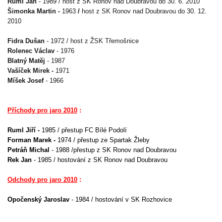
Ruml Jan
- 1989 / host z SK Ronov nad Doubravou do 30. 6. 2010
Šimonka Martin -
1963
/
host z SK Ronov nad Doubravou do 30. 12.
2010
Fidra Dušan
- 1972 / host z ŽSK Třemošnice
Rolenec Václav
- 1976
Blatný Matěj
- 1987
Vašíček Mirek -
1971
Míšek Josef
- 1966
Příchody pro jaro 2010
:
Ruml Jiří -
1985 /
přestup FC Bílé Podolí
Forman Marek -
1974 / přestup ze Spartak Žleby
Petráň Michal
- 1988 /přestup z SK Ronov nad Doubravou
Rek Jan
- 1985 / hostování z SK Ronov nad Doubravou
Odchody pro jaro 2010
:
Opočenský Jaroslav
- 1984 / hostování v SK Rozhovice