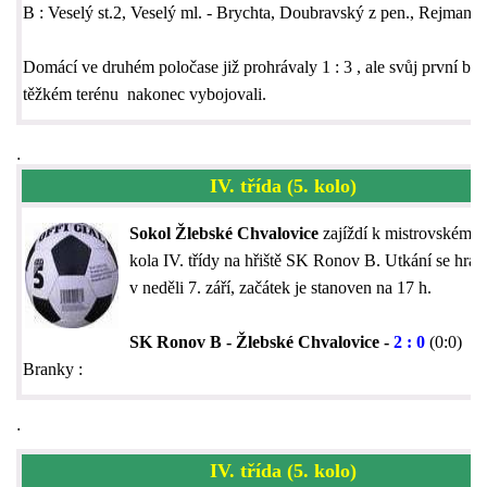
B : Veselý st.2, Veselý ml. - Brychta, Doubravský z pen., Rejman.
Domácí ve druhém poločase již prohrávaly 1 : 3 , ale svůj první bo
těžkém terénu nakonec vybojovali.
.
IV. třída (5. kolo)
Sokol Žlebské Chvalovice
zajíždí k mistrovském u
kola IV. třídy na hřiště SK Ronov B. Utkání se hraj
v neděli 7. září, začátek je stanoven na 17 h.
SK Ronov B - Žlebské Chvalovice -
2 : 0
(0:0)
Branky :
.
IV. třída (5. kolo)