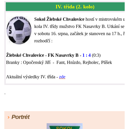
IV. třída (2. kolo)
Sokol Žlebské Chvalovice
hostí v mistrovském utk
kola IV. třídy mužstvo FK Nasavrky B. Utkání se hr
v sobotu 16. srpna, začátek je stanoven na 17 h., říd
rozhodčí :
Žlebské Chvalovice - FK Nasavrky B -
1 : 4
(0:3)
Branky : Opočenský Jiří - Fant, Hnízdo, Rejholec, Plíšek
Aktuální výsledky IV. třída -
zde
.
Portrét