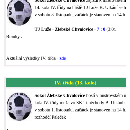
Sokol Žlebské Chvalovice
zajíždí k mistrovskému 
14. kola IV. třídy na hřiště TJ Luže B. Utkání se hra
v sobotu 8. listopadu, začátek je stanoven na 14 h.
TJ Luže -
Žlebské Chvalovice -
7 : 0
(3:0).
Branky :
Aktuální výsledky IV. třída -
zde
.
IV. třída (13. kolo)
Sokol Žlebské Chvalovice
hostí v mistrovském utk
kola IV. třídy mužstvo SK Tuněchody B. Utkání se 
v sobotu 1. listopadu, začátek je stanoven na 14 h. /
rozhodčí Paleček