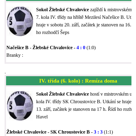
Sokol Žlebské Chvalovice
zajíždí k mistrovskému 
7. kola IV. třídy na hřiště Mezilesí Načešice B. Utká
hraje v sobotu 20. září, začátek je stanoven na 16.30
ho rozhodčí Šeps
Načešice B - Žlebské Chvalovice -
4 : 0
(1:0)
Branky :
.
IV. třída (6. kolo) : Remíza doma
Sokol Žlebské Chvalovice
hostí v mistrovském utk
kola IV. třídy SK Chroustovice B. Utkání se hraje v
13. září, začátek je stanoven na 17 h. Řídí ho rozho
Havel
Žlebské Chvalovice - SK Chroustovice B -
3 : 3
(1:1)