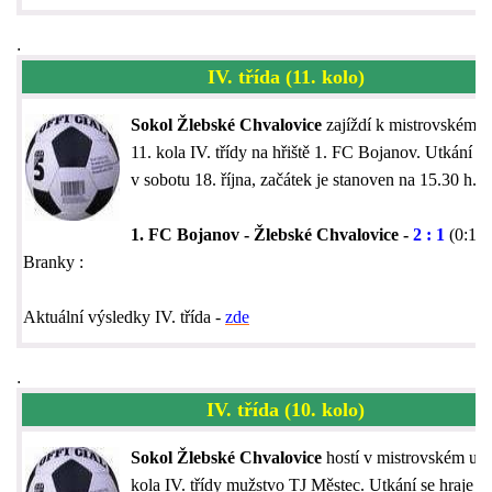
.
IV. třída (11. kolo)
Sokol Žlebské Chvalovice
zajíždí k mistrovskému 
11. kola IV. třídy na hřiště 1. FC Bojanov. Utkání se
v sobotu 18. října, začátek je stanoven na 15.30 h.
1. FC Bojanov - Žlebské Chvalovice -
2 : 1
(0:1)
Branky :
Aktuální výsledky IV. třída -
zde
.
IV. třída (10. kolo)
Sokol Žlebské Chvalovice
hostí v mistrovském utk
kola IV. třídy mužstvo TJ Městec. Utkání se hraje v