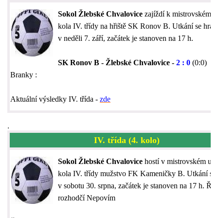
Sokol Žlebské Chvalovice
zajíždí k mistrovském u
kola IV. třídy na hřiště SK Ronov B. Utkání se hraj
v neděli 7. září, začátek je stanoven na 17 h.
SK Ronov B - Žlebské Chvalovice -
2 : 0
(0:0)
Branky :
Aktuální výsledky IV. třída -
zde
.
IV. třída (4. kolo)
Sokol Žlebské Chvalovice
hostí v mistrovském utk
kola IV. třídy mužstvo FK Kameničky B. Utkání se 
v sobotu 30. srpna, začátek je stanoven na 17 h. Říd
rozhodčí Nepovím