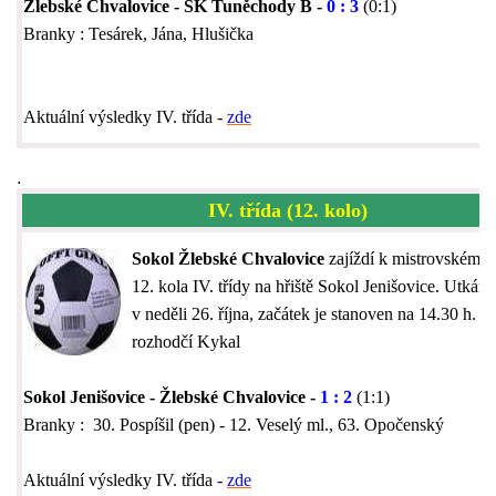
Žlebské Chvalovice - SK Tuněchody B -
0 : 3
(0:1)
Branky : Tesárek, Jána, Hlušička
Aktuální výsledky IV. třída -
zde
.
IV. třída (12. kolo)
Sokol Žlebské Chvalovice
zajíždí k mistrovskému 
12. kola IV. třídy na hřiště Sokol Jenišovice. Utkání 
v neděli 26. října, začátek je stanoven na 14.30 h. / 
rozhodčí Kykal
Sokol Jenišovice - Žlebské Chvalovice -
1 : 2
(1:1)
Branky : 30. Pospíšil (pen) - 12. Veselý ml., 63. Opočenský
Aktuální výsledky IV. třída -
zde