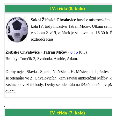
.
IV. třída (8. kolo)
Sokol Žlebské Chvalovice
hostí v mistrovském utk
kola IV. třídy mužstvo Tatran Míčov. Utkání se hraj
v sobotu 2. září, začátek je stanoven na 16.30 h. Říd
rozhodčí Rajs
Žlebské Chvalovice - Tatran Míčov -
0 : 5
(0:3)
Branky: Tomčík 2, Svoboda, Andrle, Adam.
Derby nejen Slavia - Sparta, Načešice - H. Městec, ale i přeslesní (p
se odehrálo ve Ž. Chvalovicích, kam zavítal ambiciózní Míčov, kter
zásluze odvezl tři body. Derby se odehrálo na těžkém terénu v přát
duchu.
.
IV. třída (7. kolo)