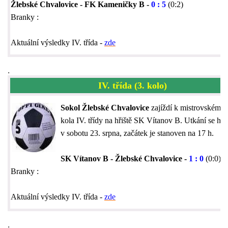
Žlebské Chvalovice - FK Kameničky B -
0 : 5
(0:2)
Branky :
Aktuální výsledky IV. třída -
zde
.
IV. třída (3. kolo)
Sokol Žlebské Chvalovice
zajíždí k mistrovském u
kola IV. třídy na hřiště SK Vítanov B. Utkání se hra
v sobotu 23. srpna, začátek je stanoven na 17 h.
SK Vítanov B - Žlebské Chvalovice -
1 : 0
(0:0)
Branky :
Aktuální výsledky IV. třída -
zde
.