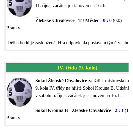
11. října, začátek je stanoven na 16. h.
Žlebské Chvalovice - TJ Městec -
0 : 0
(0:0)
Branky :
Dělba bodů je zasloužená. Hra odpovídala postavení týmů v tabulc
.
IV. třída (9. kolo)
Sokol Žlebské Chvalovice
zajíždí k mistrovskému 
9. kola IV. třídy na hřiště Sokol Krouna B. Utkání s
v sobotu 5. října, začátek je stanoven na 16. h.
Sokol Krouna B - Žlebské Chvalovice -
2 : 1
(1:1
Branky :