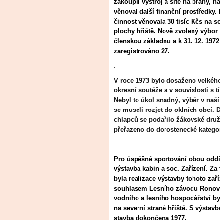
zakoupil výstroj a sítě na brány, n
věnoval další finanční prostředky
činnost věnovala 30 tisíc Kčs na s
plochy hřiště. Nově zvolený výbor vy
členskou základnu a k 31. 12. 1972
zaregistrováno 27.
.
V roce 1973 bylo dosaženo velkého
okresní soutěže a v souvislosti s 
Nebyl to úkol snadný, výběr v naší
se museli rozjet do oklních obcí.
chlapců se podařilo žákovské druž
přeřazeno do dorostenecké kategor
.
Pro úspěšné sportování obou oddíl
výstavba kabin a soc. Zařízení. 
byla realizace výstavby tohoto zař
souhlasem Lesního závodu Ronov
vodního a lesního hospodářství byl
na severní straně hřiště. S výstav
stavba dokončena 1977.