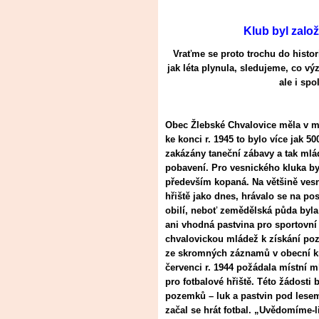
Klub byl zalo
Vraťme se proto trochu do histori
jak léta plynula, sledujeme, co v
ale i sp
Obec Žlebské Chvalovice měla v mi
ke konci r. 1945 to bylo více jak 5
zakázány taneční zábavy a tak mlá
pobavení. Pro vesnického kluka by
především kopaná. Na většině vesn
hřiště jako dnes, hrávalo se na pos
obilí, neboť zemědělská půda byl
ani vhodná pastvina pro sportovní
chvalovickou mládež k získání poze
ze skromných záznamů v obecní kr
červenci r. 1944 požádala místní m
pro fotbalové hřiště. Této žádost
pozemků – luk a pastvin pod lesem
začal se hrát fotbal. „Uvědomíme-li 