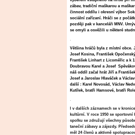
zábav, tradiční maškarou a maškar
činnost oddílu i okresní výbor Sok
sociální zařízaní. Hráči se z počá
později pak v kanceláři MNV. Umý
se omyli a osvěžili u některé stud
.
Většina hráčů byla z místní obce. 
Josef Kosina, František Opočenský,
František Linhart z Licoměřic a k 
Doubravou Karel a Josef
Spěvákov
náš oddíl začal hrát Jiří a Franti
Josef a Jaroslav Hlaváček a Václa
další : Karel Novosád, Václav Nedv
Kutílek, bratři Hamsové, bratři Ro
.
I v dalších záznamech se v kronice
kultůrní. V roce 1950 se sportovní
spolku se združují všechny působno
taneční zábavy a zájezdy. Předsedo
měl 24 členů a aktivně spolupraco