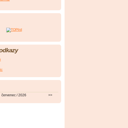
 odkazy
e
ic
červenec / 2026
>>