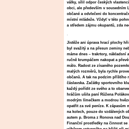
války, sílil odpor českých vlaste
obci, ale především v sousedním L
občané a odvlečeni do koncentračn
místní mládeže. Vždyť v této pohn
a středem zájmu okupantů, zda neo
.
Jistěže ani úprava hrací plochy hř
byl svažitý a na přesun zeminy ne
máme dnes – trakrtory, nákladsní 
ručně krumpáčem nakopat a převést
málo. Radost ze zísaného pozemku 
malých rozměrů, byla rychle proved
občanů. A tak na podzim příštího rok
čáslavska. Začátky sportovního kl
každý pořídit ze svého a to obarve
hráčům ušila paní Růžena Poláková a
modrým límečkem a modrou hvězdo
opatřit za své peníze. K zápasům 
na kolech, pouze do vzdálených o
autem p. Broma z Ronova nad Dou
Finanční prostředky na činnost se z
výběrem vstupného na hřišti při 