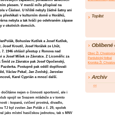
ním plesem. V menší míře přispíval na
ola v Čáslavi. U hřiště nebyly žádné šatny ani
tku převlékali v kulturním domě u Horálků,
Toplist
várna nebyla a tak hráči po odehraném zápase
ny v okolních domcích.
JanPolák, Bohuslav Kutílek a Josef Kutílek,
Oblíbené
 Josef Kroutil, Josef Horálek ze Lhůt,
1. 7. 1946 ohlásil přestup z Ronova nad
Obec Žl. Chvalovic
i a Josef Míšek ze Závratce. Z Licoměřic za
Pardubický fotbal
šek Šmíd ze Závratce pak Josef Opočenský,
Kronika Žl. Chvalov
v Pazderka. Postupně pak oddíl doplňovali
ěd, Václav Pekař, Jan Zvolský, Jaroslav
Archiv
lencové, Karel Cyprián a mnozí další.
<<
 dočítáme nejen o činnosti sportovní, ale i
 klub spojil se Svazem mládeže a v tomto
sti : kopaná, cvičení prostná, divadlo,
u TJ byl zvolen Jan Polák z č. 29, spolek
val jaks místní hasičskou jednotou, tak s MNV