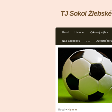
TJ Sokol Žlebské
Úvod
Historie
Výkonný výbor
Na Facebooku
.....
Dizkuzní fór
Úvod
»
Historie