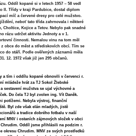
zu. Oddíl kopané si v letech 1957 – 58 vedl
 II. Třídy v kraji Pardubice, dostal diplom
pací míč a červené dresy pro celé mužstvo.
íždění, neboť tato třída zahrnovala i některé
e, Choltice, Kojice a Tetov. Nebylo pak snadné
o rázu udržet aktivitu Jednoty a v 1.
portovní činnosti. Nemalou vinu na tom měl
 z obce do měst a střediskovích obcí. Tím se
l co do stáří. Podle ověřených záznamů měla
31. 12. 1972 však již jen 295 občanů.
 a tím i oddílu kopané obnovili v červenci r.
ní mládeže hrát za TJ Sokol Žlebské
a sestavení mužstva se ujal výchovné a
ček. Do čela TJ byl zvolen ing. Vít Daněk.
i potížemi. Nebyla výstroj, finanční
ště. Byl zde však elán mladých, jistě
kcionářů a tradice dobrého fotbalu v naší
ení MNV i ostaních zájmových složek v obci
hrudim. Oddíl jsme přihlásili na podzim r.
ěže okresu Chrudim. MNV ze svých prostředků