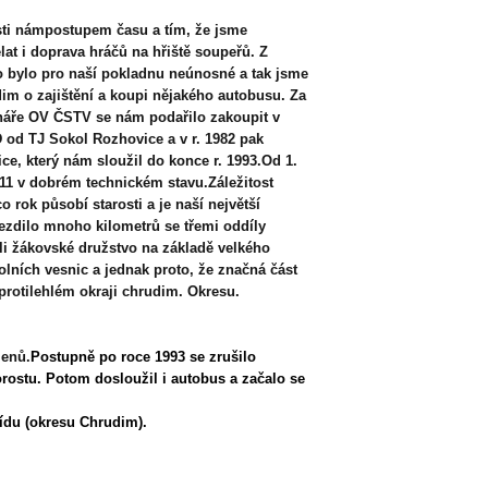
sti námpostupem času a tím, že jsme
at i doprava hráčů na hřiště soupeřů. Z
o bylo pro naší pokladnu neúnosné a tak jsme
im o zajištění a koupi nějakého autobusu. Za
náře OV ČSTV se nám podařilo zakoupit v
od TJ Sokol Rozhovice a v r. 1982 pak
, který nám sloužil do konce r. 1993.Od 1.
 11 v dobrém technickém stavu.
Záležitost
 rok působí starosti a je naší největší
ezdilo mnoho kilometrů se třemi oddíly
ili žákovské družstvo na základě velkého
lních vesnic a jednak proto, že značná část
protilehlém okraji chrudim. Okresu.
lenů.
Postupně po
roce 1993 se zrušilo
ostu. Potom dosloužil i autobus a začalo se
řídu
(okresu Chrudim)
.