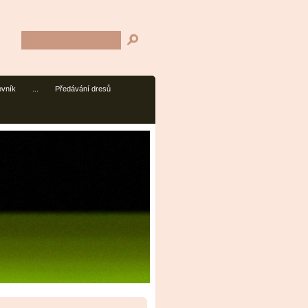
ovník
...
Předávání dresů