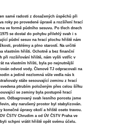
 jen samé radosti z dosažených úspěchů při
va roky po provedené úpravě a rozšíření hrací
roma ve formě půdního sesuvu. Po třech dnech
 1975 se dostal do pohybu přilehlý svah i s
ující půdní sesuv na hrací plochu hřiště nám
žkosti, problémy a plno starostí. Na určité
 vlastním hřišti. Ochotně a bez finanční
 při rozšiřování hřiště, nám vyšli vstříc v
t na vlastním hřišti, byla po nejnutnější
lován odvod vody. Členové TJ odpracovali na
hodin a jedině nezlomná vůle vedla nás k
traňovaly stále sesouvající zeminu z hrací
la svedena ptrubím položeným přes celou šířku
souvající se zeminy byla postupně hrací
kem. Odbagrovaný svah lesního porostu jsme
řevin, aby narušený prostor byl stabylizován.
ny konečné úpravy okolí a hřiště oseto travou.
od OV ČSTV Chrudim a od ÚV ČSTV Praha ve
yli schpni vrátit hřiště opět svému účelu.