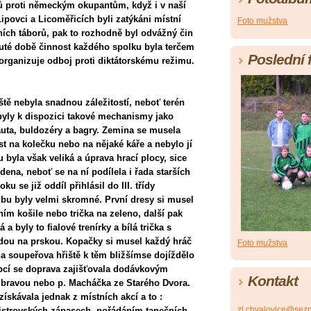
nců proti německým okupantům, když i v naší
ipovci a Licoměřicích byli zatýkáni místní
Foto mužstva
ích táborů, pak to rozhodně byl odvážný čin
uté době činnost každého spolku byla terčem
Poslední 
rganizuje odboj proti diktátorskému režimu.
iště nebyla snadnou záležitostí, neboť terén
byly k dispozici takové mechanismy jako
auta, buldozéry a bagry. Zemina se musela
 na kolečku nebo na nějaké káře a nebylo jí
byla však veliká a úprava hrací plocy, sice
ena, neboť se na ní podílela i řada starších
u se již oddíl přihlásil do III. třídy
ubu byly velmi skromné. První dresy si musel
ním košile nebo trička na zeleno, další pak
 byly to fialové trenírky a bílá trička s
u na prskou. Kopačky si musel každý hráč
Foto mužstva
na soupeřova hřiště k těm bližšímse dojíždělo
bcí se doprava zajišťovala dodávkovým
Kontakt
bravou nebo p. Macháčka ze Starého Dvora.
ískávala jednak z místních akcí a to :
zl.chvalovice@sez
mistrovských zápasech, pořádáním tanečních