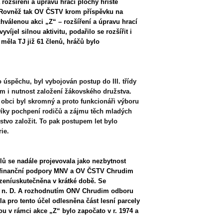
a rozšíření a úpravu hrací plochy hřiště
. Rovněž tak OV ČSTV krom příspěvku na
chválenou akci „Z“ – rozšíření a úpravu hrací
víjel silnou aktivitu, podařilo se rozšířit i
 měla TJ již 61 členů, hráčů bylo
 úspěchu, byl vybojován postup do III. třídy
tím i nutnost založení žákovského družstva.
 obci byl skromný a proto funkcionáři výboru
 Díky pochpení rodičů a zájmu těch mladých
stvo založit. To pak postupem let bylo
ie.
ů se nadále projevovala jako nezbytnost
Za finanční podpory MNV a OV ČSTV Chrudim
ízeníuskutečněna v krátké době. Se
 n. D. A rozhodnutím ONV Chrudim odboru
a pro tento účel odlesněna část lesní parcely
bou v rámci akce „Z“ bylo započato v r. 1974 a