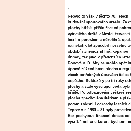
.
Nebylo to však v těchto 70. letech
budování sportovního areálu. Za d
plochy hřiště, přišla živelná poh
vytrvalého deště v Měsíci červenci
lesním porostem a několikrát opak
na několik let způsobil nesčetné tě
období i znemožnil hrát kopanou na
úhrady, tak jako v předchzích letech
Ronově n. D. Aby se mohlo opět hrá
úpravě zúžená hrací plocha a regu
všech potřebných úpravách tisíce 
úspěchu. Buldozéry po tři roky ods
plochy a stále vyvěrající voda by
hřiště. Po odbagrování veškeré se
plocha zpevňována štěrkem a pís
potom zalesnili odrostky lesních d
Teprve v r. 1980 – 81 byly provede
Bez poskytnutí finanční dotace 
výši 1/4 milionu korun, bychom neb
.