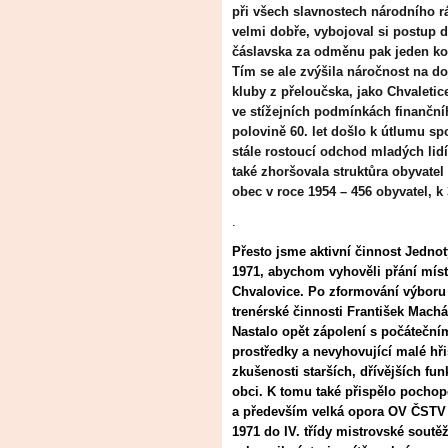
při všech slavnostech národního rá
velmi dobře, vybojoval si postup do
čáslavska za odměnu pak jeden ko
Tím se ale zvýšila náročnost na doj
kluby z přeloučska, jako Chvaletic
ve stížejních podmínkách finančníh
polovině 60. let došlo k útlumu s
stále rostoucí odchod mladých lidí
také zhoršovala struktůra obyvate
obec v roce 1954 – 456 obyvatel, k 
.
Přesto jsme aktivní činnost Jednoty
1971, abychom vyhověli přání míst
Chvalovice. Po zformování výboru 
trenérské činnosti František Machá
Nastalo opět zápolení s počátečním
prostředky a nevyhovující malé hři
zkušenosti starších, dřívějších fun
obci. K tomu také přispělo pochop
a především velká opora OV ČSTV C
1971 do IV. třídy mistrovské sout