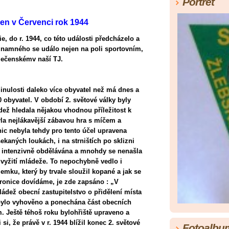
Portrét
žen v Červenci rok 1944
e, do r. 1944, co této události předcházelo a
ýznamného se událo nejen na poli sportovním,
olečenskémv naší TJ.
nulosti daleko více obyvatel než má dnes a
00 obyvatel. V období 2. světové války byly
dež hledala nějakou vhodnou příležitost k
la nejlákavější zábavou hra s míčem a
ic nebyla tehdy pro tento účel upravena
ekaných loukách, i na strništích po sklizni
a intenzivně obdělávána a mnohdy se nenašla
 vyžití mládeže. To nepochybně vedlo i
mku, který by trvale sloužil kopané a jak se
onice dovídáme, je zde zapsáno : „V
ládež obecní zastupitelstvo o přidělení místa
i bylo vyhověno a ponechána část obecních
. Ještě téhoš roku bylohřiště upraveno a
si, že právě v r. 1944 blížil konec 2. světové
Fotoalbu