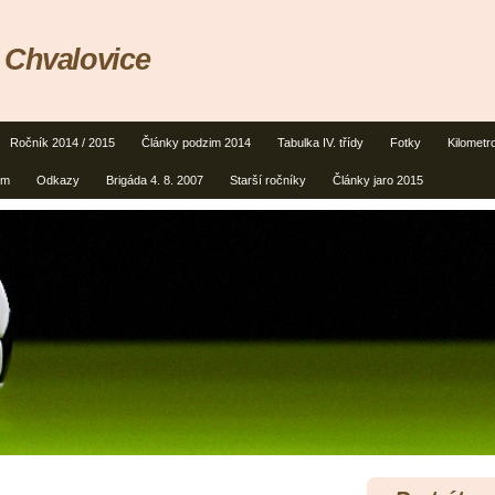
 Chvalovice
Ročník 2014 / 2015
Články podzim 2014
Tabulka IV. třídy
Fotky
Kilometr
um
Odkazy
Brigáda 4. 8. 2007
Starší ročníky
Články jaro 2015