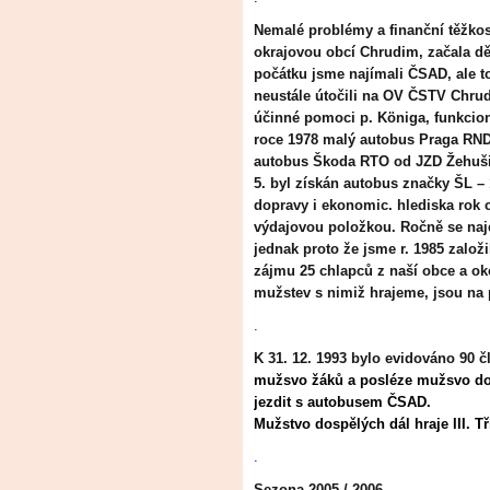
Nemalé problémy a finanční těžko
okrajovou obcí Chrudim, začala děl
počátku jsme najímali ČSAD, ale t
neustále útočili na OV ČSTV Chrud
účinné pomoci p. Königa, funkcio
roce 1978 malý autobus Praga RND 
autobus Škoda RTO od JZD Žehušice
5. byl získán autobus značky ŠL –
dopravy i ekonomic. hlediska rok co
výdajovou položkou. Ročně se naj
jednak proto že jsme r. 1985 založ
zájmu 25 chlapců z naší obce a oko
mužstev s nimiž hrajeme, jsou na 
.
K 31. 12. 1993 bylo evidováno 90 č
mužsvo žáků a posléze mužsvo dor
jezdit s autobusem ČSAD.
Mužstvo dospělých dál hraje III. T
.
Sezona 2005 / 2006