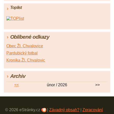
Toplist
Oblíbené odkazy
Obec Žl. Chvalovice
Pardubický fotbal
Kronika Žl. Chvalovic
Archiv
<<
únor / 2026
>>
© 2026 eStránky.cz
|
Závadný obsah?
|
Zpracování