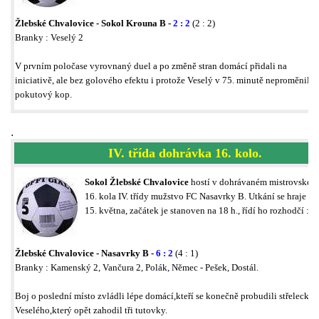
Žlebské Chvalovice - Sokol Krouna B -
2 : 2
(2 : 2)
Branky : Veselý 2
V prvním poločase vyrovnaný duel a po změně stran domácí přidali na
iniciativě, ale bez golového efektu i protože Veselý v 75. minutě neproměnil
pokutový kop.
.
IV. třída dohrávka 16. kolo.
Sokol Žlebské Chvalovice
hostí v dohrávaném mistrovském
16. kola IV. třídy mužstvo FC Nasavrky B. Utkání se hraje ve
15. května, začátek je stanoven na 18 h., řídí ho rozhodčí : 
Žlebské Chvalovice - Nasavrky B -
6 : 2
(4 : 1)
Branky : Kamenský 2, Vančura 2, Polák, Němec - Pešek, Dostál.
Boj o poslední místo zvládli lépe domácí,kteří se konečně probudili střelecky.
Veselého,který opět zahodil tři tutovky.