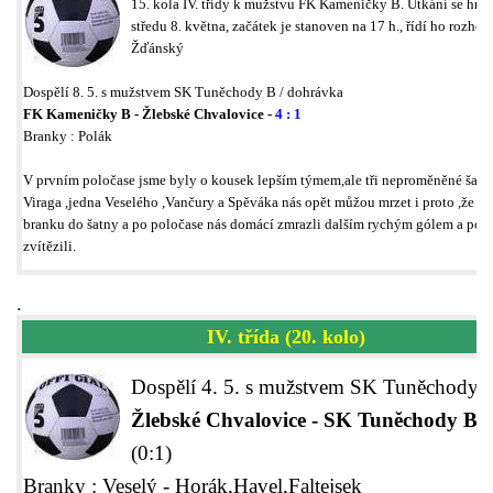
15. kola IV. třídy k mužstvu FK Kameničky B. Utkání se hraj
středu 8. května, začátek je stanoven na 17 h., řídí ho rozhodč
Žďánský
Dospělí 8. 5. s mužstvem SK Tuněchody B / dohrávka
FK Kameničky B - Žlebské Chvalovice -
4 : 1
Branky : Polák
V prvním poločase jsme byly o kousek lepším týmem,ale tři neproměněné šanc
Viraga ,jedna Veselého ,Vančury a Spěváka nás opět můžou mrzet i proto ,že js
branku do šatny a po poločase nás domácí zmrazli dalším rychým gólem a po z
zvítězili.
.
IV. třída (20. kolo)
Dospělí 4. 5. s mužstvem SK Tuněchody 
Žlebské Chvalovice - SK Tuněchody B 
(0:1)
Branky : Veselý - Horák,Havel,Faltejsek