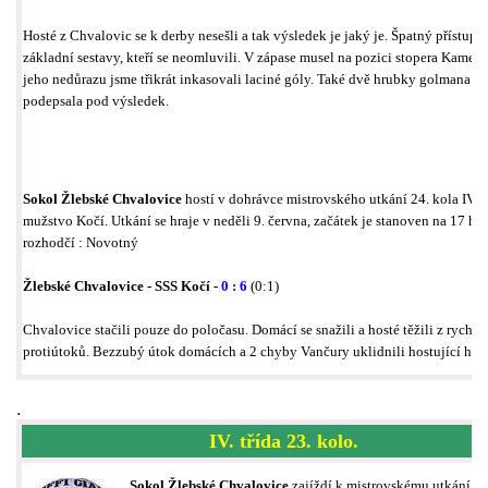
Hosté z Chvalovic se k derby nesešli a tak výsledek je jaký je. Špatný přístup 
základní sestavy, kteří se neomluvili. V zápase musel na pozici stopera Kamen
jeho nedůrazu jsme třikrát inkasovali laciné góly. Také dvě hrubky golmana Va
podepsala pod výsledek.
Sokol Žlebské Chvalovice
hostí v dohrávce mistrovského utkání 24. kola IV. t
mužstvo Kočí. Utkání se hraje v neděli 9. června, začátek je stanoven na 17 h., 
rozhodčí : Novotný
Žlebské Chvalovice - SSS Kočí -
0 : 6
(0:1)
Chvalovice stačili pouze do poločasu. Domácí se snažili a hosté těžili z rychlý
protiútoků. Bezzubý útok domácích a 2 chyby Vančury uklidnili hostující hráč
.
IV. třída 23. kolo.
Sokol Žlebské Chvalovice
zajíždí k mistrovskému utkání 23.