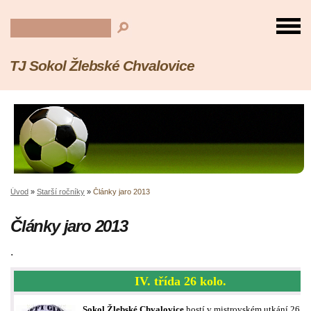
TJ Sokol Žlebské Chvalovice
Úvod
»
Starší ročníky
»
Články jaro 2013
Články jaro 2013
.
IV. třída 26 kolo.
Sokol Žlebské Chvalovice
hostí v mistrovském utkání 26. ko