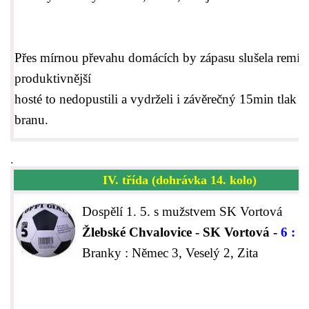
Přes mírnou převahu domácích by zápasu slušela remíza
produktivnější
hosté to nedopustili a vydrželi i závěrečný 15min tlak na
branu.
.
IV. třída (dohrávka 14. kolo)
Dospělí 1. 5. s mužstvem SK Vortová
Žlebské Chvalovice - SK Vortová -
6 : 1
Branky : Němec 3, Veselý 2, Zita