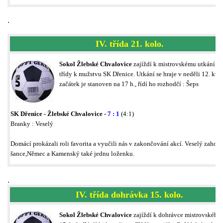
.
IV. třída 21. kolo.
Sokol Žlebské Chvalovice
zajíždí k mistrovskému utkání 21.
třídy k mužstvu SK Dřenice. Utkání se hraje v neděli 12. kvě
začátek je stanoven na 17 h., řídí ho rozhodčí : Šeps
SK Dřenice - Žlebské Chvalovice -
7 : 1
(4:1)
Branky : Veselý
Domácí prokázali roli favorita a vyučili nás v zakončování akcí. Veselý zahodil
šance,Němec a Kamenský také jednu loženku.
.
IV. třída dohrávka 15. kolo.
Sokol Žlebské Chvalovice
zajíždí k dohrávce mistrovského