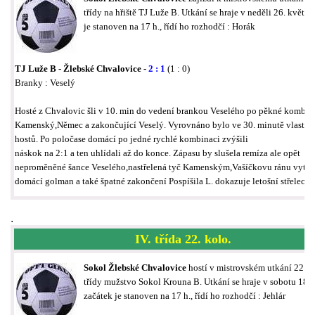
třídy na hřiště TJ Luže B. Utkání se hraje v neděli 26. května
je stanoven na 17 h., řídí ho rozhodčí : Horák
TJ Luže B - Žlebské Chvalovice -
2 : 1
(1 : 0)
Branky : Veselý
Hosté z Chvalovic šli v 10. min do vedení brankou Veselého po pěkné kombin
Kamenský,Němec a zakončující Veselý. Vyrovnáno bylo ve 30. minutě vlastn
hostů. Po poločase domácí po jedné rychlé kombinaci zvýšili
náskok na 2:1 a ten uhlídali až do konce. Zápasu by slušela remíza ale opět
neproměněné šance Veselého,nastřelená tyč Kamenským,Vašíčkovu ránu vytěs
domácí golman a také špatné zakončení Pospíšila L. dokazuje letošní střelecko
.
IV. třída 22. kolo.
Sokol Žlebské Chvalovice
hostí v mistrovském utkání 22. ko
třídy mužstvo Sokol Krouna B. Utkání se hraje v sobotu 18. 
začátek je stanoven na 17 h., řídí ho rozhodčí : Jehlár