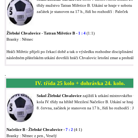
třídy mužstvo Tatran Miřetice B. Utkání se hraje v sobotu 15.
začátek je stanoven na 17 h., řídí ho rozhodčí : Paleček
Žlebské Chvalovice - Tatran Miřetice B -
1 : 4
(1:1)
Branky : Němec
Hráči Miřetic přijeli po čekací době a tak o výsledku rozhodne disciplinární k
následném přátelském utkání dovršili hráči Chvalovic letošní zmar a prohráli 4 
.
IV. třída 25 kolo + dohrávka 24. kolo.
Sokol Žlebské Chvalovice
zajíždí k utkání mistrovského ut
kola IV. třídy na hřiště Mezilesí Načešice B. Utkání se hraje 
8. června, začátek je stanoven na 17 h., řídí ho rozhodčí : Jeh
Načešice B - Žlebské Chvalovice -
7 : 2
(4:1)
Branky : Němec z pen., Veselý