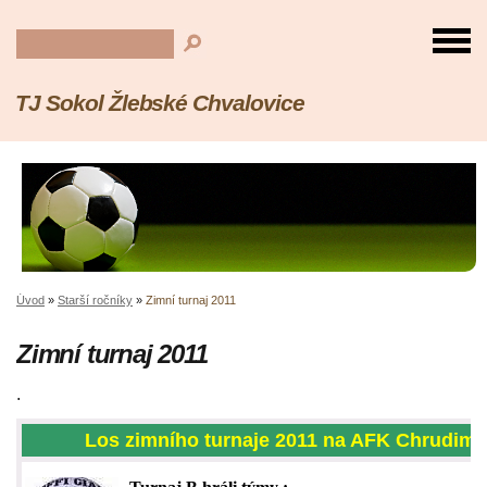
TJ Sokol Žlebské Chvalovice
Úvod
»
Starší ročníky
»
Zimní turnaj 2011
Zimní turnaj 2011
.
Los zimního turnaje 2011 na AFK Chrudim.