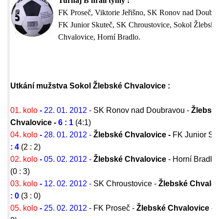
Turnaj B hráli týmy :
FK Proseč, Viktorie Jeřišno, SK Ronov nad Doubr
FK Junior Skuteč,
SK Chroustovice, Sokol Žlebské
Chvalovice, Horní Bradlo.
Utkání mužstva Sokol Žlebské Chvalovice :
01. kolo
-
22. 01. 2012 -
SK Ronov nad Doubravou -
Žlebsk
Chvalovice -
6 : 1
(4:1)
04. kolo
-
28. 01. 2012 -
Žlebské Chvalovice -
FK Junior Sk
: 4
(2 : 2)
02. kolo
-
05. 02. 2012 -
Žlebské Chvalovice
- Horní Bradlo
(0 : 3)
03. kolo
-
12. 02. 2012 -
SK Chroustovice -
Žlebské Chvalov
: 0
(3 : 0)
05. kolo
-
25. 02. 2012 -
FK Proseč -
Žlebské Chvalovice -
6