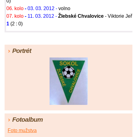
0)
06. kolo
-
03. 03. 2012 -
volno
07. kolo
-
11. 03. 2012 -
Žlebské Chvalovice
- Viktorie Jeři
1
(2 : 0)
Portrét
Fotoalbum
Foto mužstva