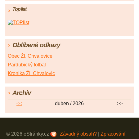
Toplist
Oblíbené odkazy
Obec Žl. Chvalovice
Pardubický fotbal
Kronika Žl. Chvalovic
Archiv
<<
duben / 2026
>>
© 2026 eStránky.cz
|
Závadný obsah?
|
Zpracování